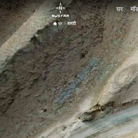
घर
मॉ
घर
>
वारंटी