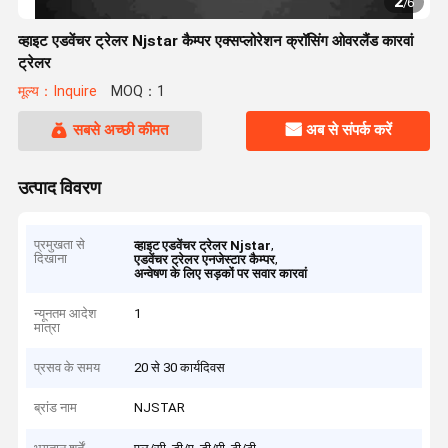
2
/
6
व्हाइट एडवेंचर ट्रेलर Njstar कैम्पर एक्सप्लोरेशन क्रॉसिंग ओवरलैंड कारवां
ट्रेलर
मूल्य：Inquire
MOQ：1
सबसे अच्छी कीमत
अब से संपर्क करें
उत्पाद विवरण
प्रमुखता से
,
व्हाइट एडवेंचर ट्रेलर Njstar
दिखाना
,
एडवेंचर ट्रेलर एनजेस्टार कैम्पर
अन्वेषण के लिए सड़कों पर सवार कारवां
न्यूनतम आदेश
1
मात्रा
प्रसव के समय
20 से 30 कार्यदिवस
ब्रांड नाम
NJSTAR