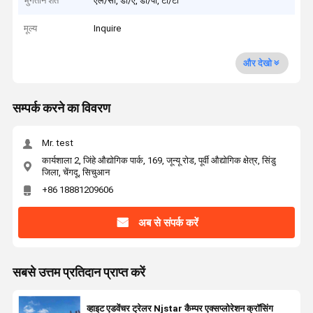
भुगतान शर्तें
एल/सी, डी/ए, डी/पी, टी/टी
मूल्य
Inquire
और देखो
सम्पर्क करने का विवरण
Mr. test
कार्यशाला 2, जिंहे औद्योगिक पार्क, 169, जून्यू रोड, पूर्वी औद्योगिक क्षेत्र, सिंडु
जिला, चेंगदू, सिचुआन
+86 18881209606
अब से संपर्क करें
सबसे उत्तम प्रतिदान प्राप्त करें
व्हाइट एडवेंचर ट्रेलर Njstar कैम्पर एक्सप्लोरेशन क्रॉसिंग