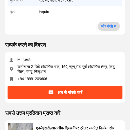
भुगतान शर्तें
एल/सी, डी/ए, डी/पी, टी/टी
मूल्य
Inquire
और देखो
सम्पर्क करने का विवरण
Mr. test
कार्यशाला 2, जिंहे औद्योगिक पार्क, 169, जून्यू रोड, पूर्वी औद्योगिक क्षेत्र, सिंडु
जिला, चेंगदू, सिचुआन
+86 18881209606
अब से संपर्क करें
सबसे उत्तम प्रतिदान प्राप्त करें
एनजेएसटीएआर ऑफ ग्रिड कैंपर ट्रेलर स्वतंत्र निलंबन सौर