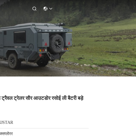

रैवल ट्रेलर सौर आउटडोर रसोई ली बैटरी बड़े
NJSTAR
क्सप्लोरर