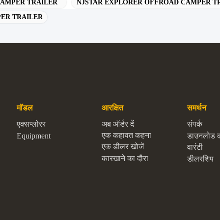
CAMPER TRAILER
NJSTAR EXPLORER OFFROAD CAMPER T
ER TRAILER
मॉडल
आरक्षित
समर्थन
एक्सप्लोरर
अब ऑर्डर दें
संपर्क
एक कहावत कहना
Equipment
डाउनलोड 
एक डीलर खोजें
वारंटी
कारखाने का दौरा
डीलरशिप