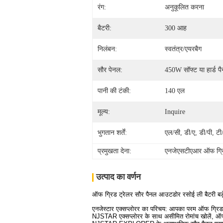
रंग:
अनुकूलित करना
बैटरी:
300 आह
निलंबन:
स्वतंत्र/एयरबैग
सौर पेनल:
450W सॉफ्ट या हार्ड प
पानी की टंकी:
140 एल
मूल्य:
Inquire
भुगतान शर्तें:
एल/सी, डी/ए, डी/पी, टी
प्रमुखता देना:
एनजेएसटीएआर ऑफ ग्रिड
उत्पाद का वर्णन
ऑफ ग्रिड ट्रेलर सौर पैनल आउटडोर रसोई ली बैटरी बड़े 
एनजेस्टार एक्सप्लोरर का परिचय: आपका परम ऑफ ग्रिड
NJSTAR एक्सप्लोरर के साथ असीमित रोमांच खोलें, ऑफ-