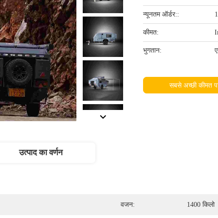
न्यूनतम ऑर्डर::
1
कीमत:
I
भुगतान:
ए
सबसे अच्छी कीमत पा
उत्पाद का वर्णन
वजन:
1400 किलो