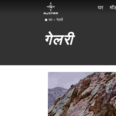
घर
मॉ
घर
>
गेलरी
गेलरी