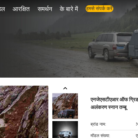
डल
आरक्षित
समर्थन
के बारे में
हमसे संपर्क करें
एनजेएसटीएआर ऑफ ग्रिड ट्
अलंकरण स्नान तम्बू
ब्रांड नाम:
मॉडल संख्या:
ए