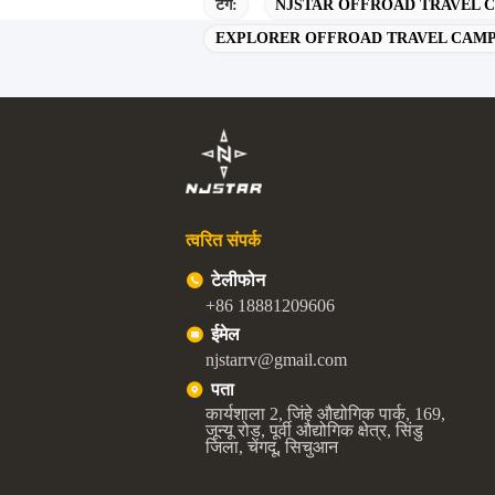
टैग:
NJSTAR OFFROAD TRAVEL 
EXPLORER OFFROAD TRAVEL CAMP
त्वरित संपर्क
टेलीफोन
+86 18881209606
ईमेल
njstarrv@gmail.com
पता
कार्यशाला 2, जिंहे औद्योगिक पार्क, 169,
जून्यू रोड, पूर्वी औद्योगिक क्षेत्र, सिंडु
जिला, चेंगदू, सिचुआन