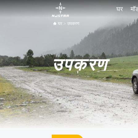
घर
मॉ
घर
>
उपकरण
उपकरण