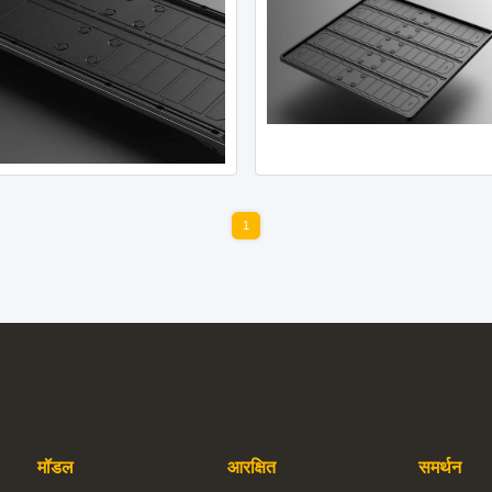
1
मॉडल
आरक्षित
समर्थन